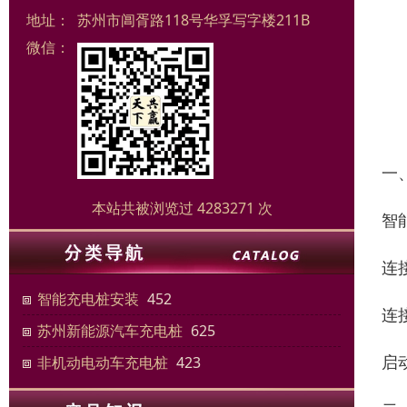
地址：
苏州市阊胥路118号华孚写字楼211B
微信：
一
本站共被浏览过 4283271 次
智
连
智能充电桩安装
452
连
苏州新能源汽车充电桩
625
启
非机动电动车充电桩
423