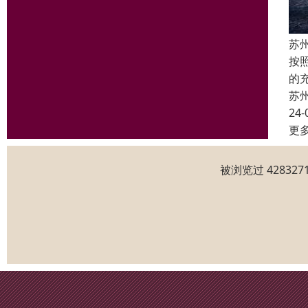
苏
按
的
苏
24-
更
被浏览过 4283