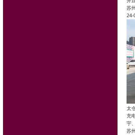
并
苏
24-
太
充
宇
苏