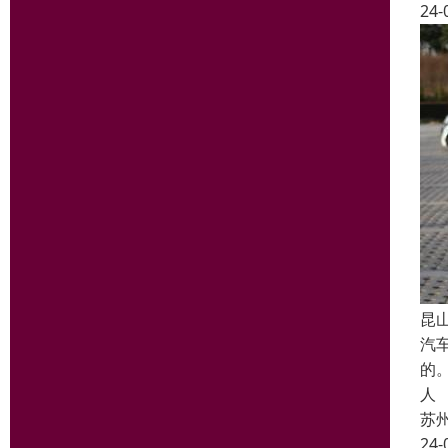
24-
昆
汽
的
人
苏
24-