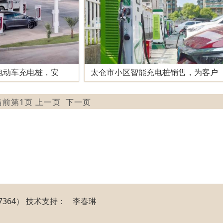
电动车充电桩，安
太仓市小区智能充电桩销售，为客户
 当前第1页 上一页
下一页
364）
技
术
支
持
：
李春琳