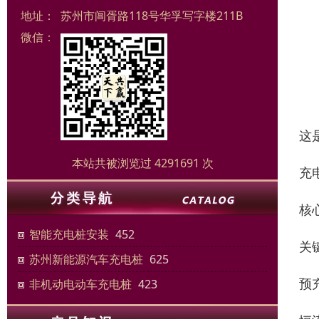
地址：
苏州市阊胥路118号华孚写字楼211B
微信：
这
本站共被浏览过 4291691 次
充电
核
智能充电桩安装
452
关
苏州新能源汽车充电桩
625
预
非机动电动车充电桩
423