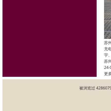
苏
充
宇
苏
24-
更
被浏览过 4286