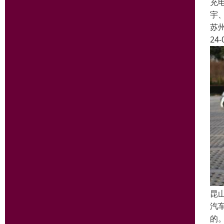
充
宇
苏
24-
昆
汽
的