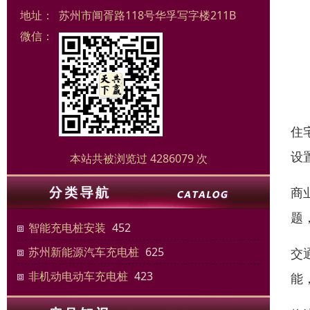
地址：
苏州市阊胥路118号华孚写字楼211B
微信：
住
设
本站共被浏览过 4286079 次
商
题
智能充电桩安装
452
苏州新能源汽车充电桩
625
交
非机动电动车充电桩
423
能