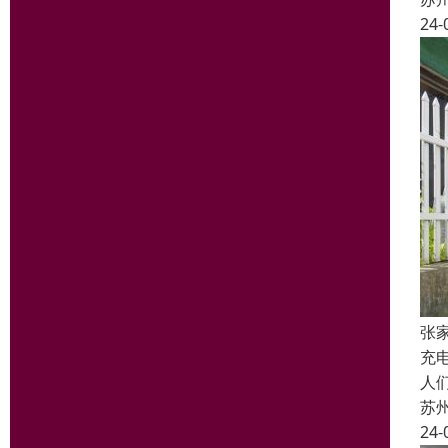
24-
张
充
人
苏
24-