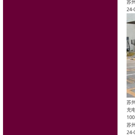
苏
24-
苏
充
1
苏
24-