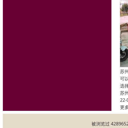
苏
可
选
苏
22-
更
被浏览过 4289