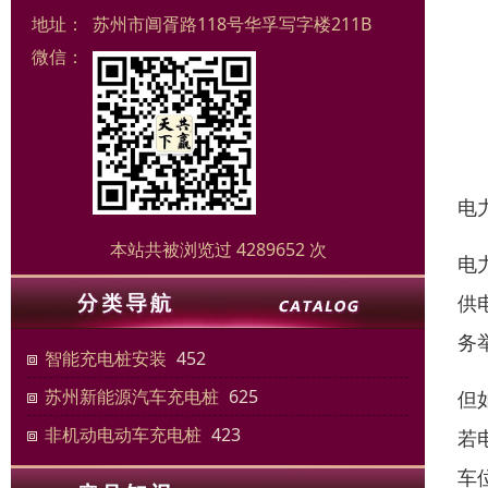
地址：
苏州市阊胥路118号华孚写字楼211B
微信：
电
本站共被浏览过 4289652 次
电
供
务
智能充电桩安装
452
苏州新能源汽车充电桩
625
但
非机动电动车充电桩
423
若
车