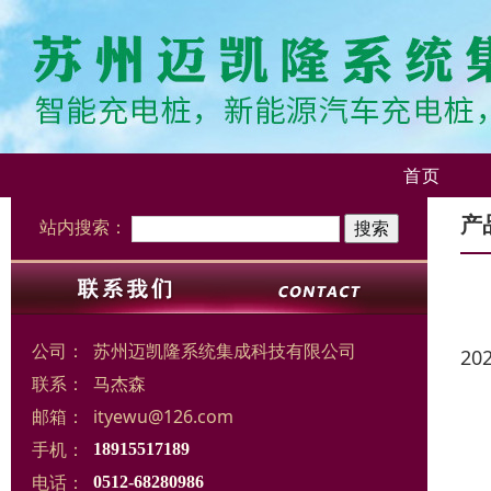
首页
产
站内搜索：
公司：
苏州迈凯隆系统集成科技有限公司
20
联系：
马杰森
邮箱：
ityewu@126.com
手机：
18915517189
电话：
0512-68280986